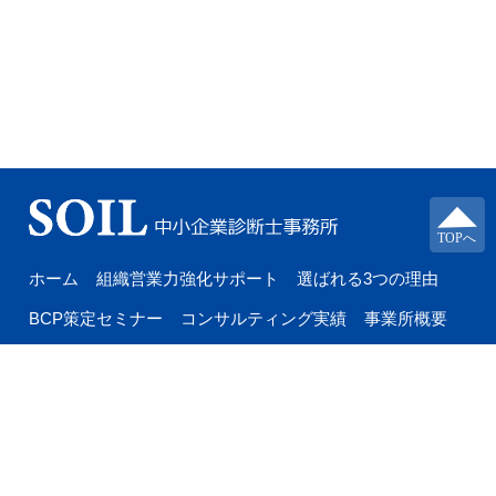
ホーム
組織営業力強化サポート
選ばれる3つの理由
BCP策定セミナー
コンサルティング実績
事業所概要
メールサービス
お問い合わせ
〒567-0861大阪府茨木市東奈良2-18-2-203
aoki170427@biscuit.ocn.ne.jp