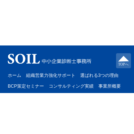
ホーム
組織営業力強化サポート
選ばれる3つの理由
BCP策定セミナー
コンサルティング実績
事業所概要
メールサービス
お問い合わせ
〒567-0861大阪府茨木市東奈良2-18-2-203
aoki170427@biscuit.ocn.ne.jp